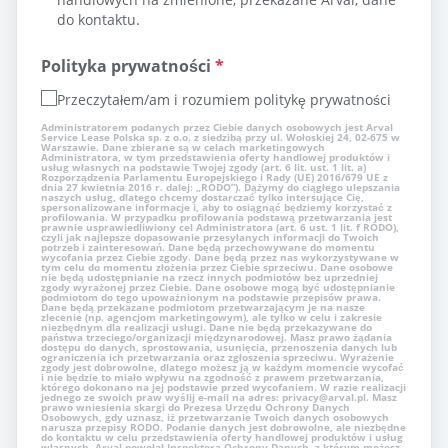
do kontaktu.
Polityka prywatności
*
Przeczytałem/am i rozumiem politykę prywatności
Administratorem podanych przez Ciebie danych osobowych jest Arval
Service Lease Polska sp. z o.o. z siedzibą przy ul. Wołoskiej 24, 02-675 w
Warszawie. Dane zbierane są w celach marketingowych
Administratora, w tym przedstawienia oferty handlowej produktów i
usług własnych na podstawie Twojej zgody (art. 6 lit. ust. 1 lit. a)
Rozporządzenia Parlamentu Europejskiego i Rady (UE) 2016/679 UE z
dnia 27 kwietnia 2016 r. dalej: „RODO”). Dążymy do ciągłego ulepszania
naszych usług, dlatego chcemy dostarczać tylko intersujące Cię,
spersonalizowane informacje i, aby to osiągnąć będziemy korzystać z
profilowania. W przypadku profilowania podstawą przetwarzania jest
prawnie usprawiedliwiony cel Administratora (art. 6 ust. 1 lit. f RODO),
czyli jak najlepsze dopasowanie przesyłanych informacji do Twoich
potrzeb i zainteresowań. Dane będą przechowywane do momentu
wycofania przez Ciebie zgody. Dane będą przez nas wykorzystywane w
tym celu do momentu złożenia przez Ciebie sprzeciwu. Dane osobowe
nie będą udostępnianie na rzecz innych podmiotów bez uprzedniej
zgody wyrażonej przez Ciebie. Dane osobowe mogą być udostępnianie
podmiotom do tego upoważnionym na podstawie przepisów prawa.
Dane będą przekazane podmiotom przetwarzającym je na nasze
zlecenie (np. agencjom marketingowym), ale tylko w celu i zakresie
niezbędnym dla realizacji usługi. Dane nie będą przekazywane do
państwa trzeciego/organizacji międzynarodowej. Masz prawo żądania
dostępu do danych, sprostowania, usunięcia, przenoszenia danych lub
ograniczenia ich przetwarzania oraz zgłoszenia sprzeciwu. Wyrażenie
zgody jest dobrowolne, dlatego możesz ją w każdym momencie wycofać
i nie będzie to miało wpływu na zgodność z prawem przetwarzania,
którego dokonano na jej podstawie przed wycofaniem. W razie realizacji
jednego ze swoich praw wyślij e-mail na adres: privacy@arval.pl. Masz
prawo wniesienia skargi do Prezesa Urzędu Ochrony Danych
Osobowych, gdy uznasz, iż przetwarzanie Twoich danych osobowych
narusza przepisy RODO. Podanie danych jest dobrowolne, ale niezbędne
do kontaktu w celu przedstawienia oferty handlowej produktów i usług
własnych. Arval powołał Inspektora Ochrony Danych, z którym możesz