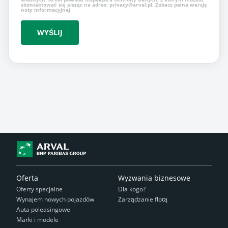
skontaktować się pisząc na adres: privacy@arval.pl. Zobacz pełna wersję
noty informacyjnej
WYŚLIJ
Oferta
Wyzwania biznesowe
Oferty specjalne
Dla kogo?
Wynajem nowych pojazdów
Zarządzanie flotą
Auta poleasingowe
Marki i modele