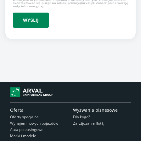
skontaktować się pisząc na adres: privacy@arval.pl. Zobacz pełna wersję
noty informacyjnej
WYŚLIJ
Oferta
Wyzwania biznesowe
Oferty specjalne
Dla kogo?
Wynajem nowych pojazdów
Zarządzanie flotą
Auta poleasingowe
Marki i modele