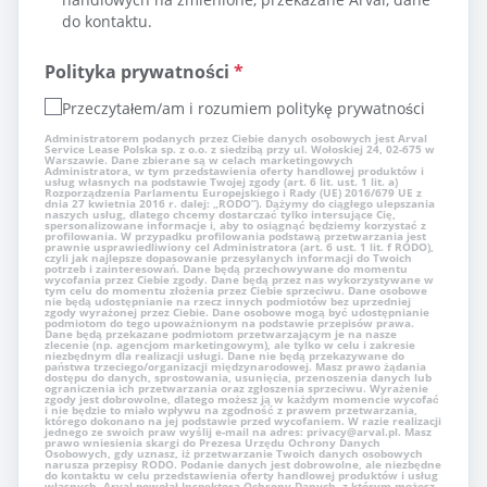
do kontaktu.
Polityka prywatności
*
Przeczytałem/am i rozumiem politykę prywatności
Administratorem podanych przez Ciebie danych osobowych jest Arval
Service Lease Polska sp. z o.o. z siedzibą przy ul. Wołoskiej 24, 02-675 w
Warszawie. Dane zbierane są w celach marketingowych
Administratora, w tym przedstawienia oferty handlowej produktów i
usług własnych na podstawie Twojej zgody (art. 6 lit. ust. 1 lit. a)
Rozporządzenia Parlamentu Europejskiego i Rady (UE) 2016/679 UE z
dnia 27 kwietnia 2016 r. dalej: „RODO”). Dążymy do ciągłego ulepszania
naszych usług, dlatego chcemy dostarczać tylko intersujące Cię,
spersonalizowane informacje i, aby to osiągnąć będziemy korzystać z
profilowania. W przypadku profilowania podstawą przetwarzania jest
prawnie usprawiedliwiony cel Administratora (art. 6 ust. 1 lit. f RODO),
czyli jak najlepsze dopasowanie przesyłanych informacji do Twoich
potrzeb i zainteresowań. Dane będą przechowywane do momentu
wycofania przez Ciebie zgody. Dane będą przez nas wykorzystywane w
tym celu do momentu złożenia przez Ciebie sprzeciwu. Dane osobowe
nie będą udostępnianie na rzecz innych podmiotów bez uprzedniej
zgody wyrażonej przez Ciebie. Dane osobowe mogą być udostępnianie
podmiotom do tego upoważnionym na podstawie przepisów prawa.
Dane będą przekazane podmiotom przetwarzającym je na nasze
zlecenie (np. agencjom marketingowym), ale tylko w celu i zakresie
niezbędnym dla realizacji usługi. Dane nie będą przekazywane do
państwa trzeciego/organizacji międzynarodowej. Masz prawo żądania
dostępu do danych, sprostowania, usunięcia, przenoszenia danych lub
ograniczenia ich przetwarzania oraz zgłoszenia sprzeciwu. Wyrażenie
zgody jest dobrowolne, dlatego możesz ją w każdym momencie wycofać
i nie będzie to miało wpływu na zgodność z prawem przetwarzania,
którego dokonano na jej podstawie przed wycofaniem. W razie realizacji
jednego ze swoich praw wyślij e-mail na adres: privacy@arval.pl. Masz
prawo wniesienia skargi do Prezesa Urzędu Ochrony Danych
Osobowych, gdy uznasz, iż przetwarzanie Twoich danych osobowych
narusza przepisy RODO. Podanie danych jest dobrowolne, ale niezbędne
do kontaktu w celu przedstawienia oferty handlowej produktów i usług
własnych. Arval powołał Inspektora Ochrony Danych, z którym możesz