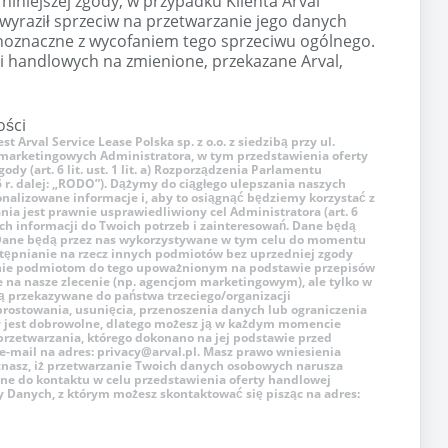
 niniejszej zgody, w przypadku Klienta Arval
j wyraził sprzeciw na przetwarzanie jego danych
noznaczne z wycofaniem tego sprzeciwu ogólnego.
i handlowych na zmienione, przekazane Arval,
ości
rval Service Lease Polska sp. z o.o. z siedzibą przy ul.
h marketingowych Administratora, w tym przedstawienia oferty
y (art. 6 lit. ust. 1 lit. a) Rozporządzenia Parlamentu
6 r. dalej: „RODO”). Dążymy do ciągłego ulepszania naszych
sonalizowane informacje i, aby to osiągnąć będziemy korzystać z
ia jest prawnie usprawiedliwiony cel Administratora (art. 6
nych informacji do Twoich potrzeb i zainteresowań. Dane będą
Dane będą przez nas wykorzystywane w tym celu do momentu
stępnianie na rzecz innych podmiotów bez uprzedniej zgody
anie podmiotom do tego upoważnionym na podstawie przepisów
na nasze zlecenie (np. agencjom marketingowym), ale tylko w
ędą przekazywane do państwa trzeciego/organizacji
ostowania, usunięcia, przenoszenia danych lub ograniczenia
dy jest dobrowolne, dlatego możesz ją w każdym momencie
przetwarzania, którego dokonano na jej podstawie przed
 e-mail na adres: privacy@arval.pl. Masz prawo wniesienia
nasz, iż przetwarzanie Twoich danych osobowych narusza
ne do kontaktu w celu przedstawienia oferty handlowej
y Danych, z którym możesz skontaktować się pisząc na adres: