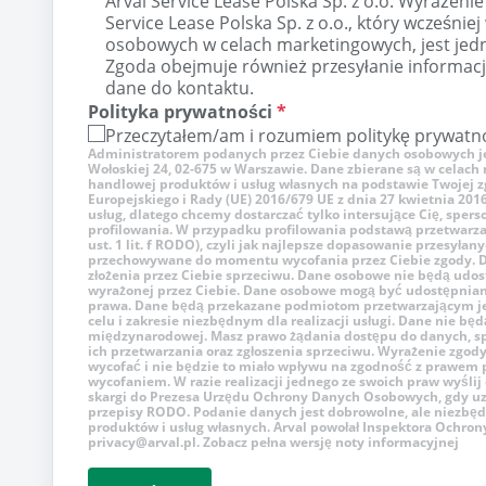
Arval Service Lease Polska Sp. z o.o. Wyrażenie
Service Lease Polska Sp. z o.o., który wcześnie
osobowych w celach marketingowych, jest jed
Zgoda obejmuje również przesyłanie informacj
dane do kontaktu.
Polityka prywatności
*
Przeczytałem/am i rozumiem politykę prywatn
Administratorem podanych przez Ciebie danych osobowych jest A
Wołoskiej 24, 02-675 w Warszawie. Dane zbierane są w celac
handlowej produktów i usług własnych na podstawie Twojej zgod
Europejskiego i Rady (UE) 2016/679 UE z dnia 27 kwietnia 201
usług, dlatego chcemy dostarczać tylko intersujące Cię, sper
profilowania. W przypadku profilowania podstawą przetwarzan
ust. 1 lit. f RODO), czyli jak najlepsze dopasowanie przesyła
przechowywane do momentu wycofania przez Ciebie zgody. 
złożenia przez Ciebie sprzeciwu. Dane osobowe nie będą udo
wyrażonej przez Ciebie. Dane osobowe mogą być udostępni
prawa. Dane będą przekazane podmiotom przetwarzającym je 
celu i zakresie niezbędnym dla realizacji usługi. Dane nie b
międzynarodowej. Masz prawo żądania dostępu do danych, spr
ich przetwarzania oraz zgłoszenia sprzeciwu. Wyrażenie zgo
wycofać i nie będzie to miało wpływu na zgodność z prawem 
wycofaniem. W razie realizacji jednego ze swoich praw wyślij
skargi do Prezesa Urzędu Ochrony Danych Osobowych, gdy uz
przepisy RODO. Podanie danych jest dobrowolne, ale niezbęd
produktów i usług własnych. Arval powołał Inspektora Ochron
privacy@arval.pl. Zobacz pełna wersję noty informacyjnej