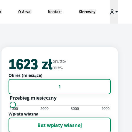
a
O Arval
Kontakt
Kierowcy
1623 zł
brutto/
mies.
Okres (miesiące)
1
Przebieg miesięczny
1000
2000
3000
4000
Wpłata własna
Bez wpłaty własnej