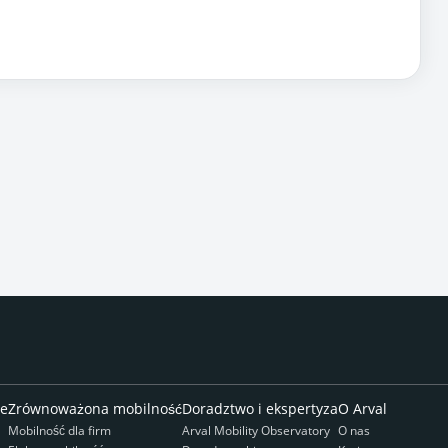
we
Zrównoważona mobilność
Doradztwo i ekspertyza
O Arval
Mobilność dla firm
Arval Mobility Observatory
O nas