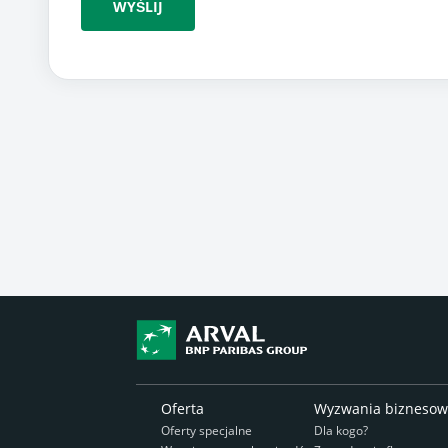
WYŚLIJ
Oferta
Wyzwania bizneso
Oferty specjalne
Dla kogo?