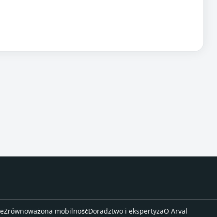
we
Zrównoważona mobilność
Doradztwo i ekspertyza
O Arval