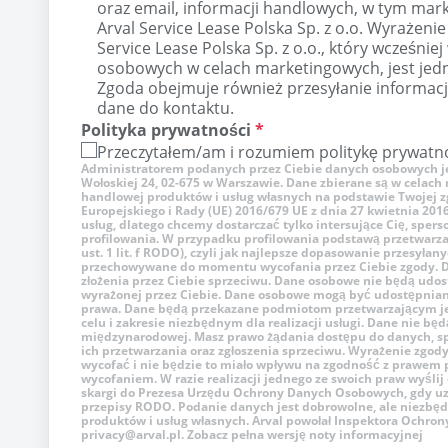
oraz email, informacji handlowych, w tym ma
Arval Service Lease Polska Sp. z o.o. Wyrażenie
Service Lease Polska Sp. z o.o., który wcześnie
osobowych w celach marketingowych, jest jed
Zgoda obejmuje również przesyłanie informacj
dane do kontaktu.
Polityka prywatności
*
Przeczytałem/am i rozumiem politykę prywatn
Administratorem podanych przez Ciebie danych osobowych jest A
Wołoskiej 24, 02-675 w Warszawie. Dane zbierane są w celac
handlowej produktów i usług własnych na podstawie Twojej zgod
Europejskiego i Rady (UE) 2016/679 UE z dnia 27 kwietnia 201
usług, dlatego chcemy dostarczać tylko intersujące Cię, sper
profilowania. W przypadku profilowania podstawą przetwarzan
ust. 1 lit. f RODO), czyli jak najlepsze dopasowanie przesyła
przechowywane do momentu wycofania przez Ciebie zgody. 
złożenia przez Ciebie sprzeciwu. Dane osobowe nie będą udo
wyrażonej przez Ciebie. Dane osobowe mogą być udostępni
prawa. Dane będą przekazane podmiotom przetwarzającym je 
celu i zakresie niezbędnym dla realizacji usługi. Dane nie b
międzynarodowej. Masz prawo żądania dostępu do danych, spr
ich przetwarzania oraz zgłoszenia sprzeciwu. Wyrażenie zgo
wycofać i nie będzie to miało wpływu na zgodność z prawem 
wycofaniem. W razie realizacji jednego ze swoich praw wyślij
skargi do Prezesa Urzędu Ochrony Danych Osobowych, gdy uz
przepisy RODO. Podanie danych jest dobrowolne, ale niezbęd
produktów i usług własnych. Arval powołał Inspektora Ochron
privacy@arval.pl. Zobacz pełna wersję noty informacyjnej