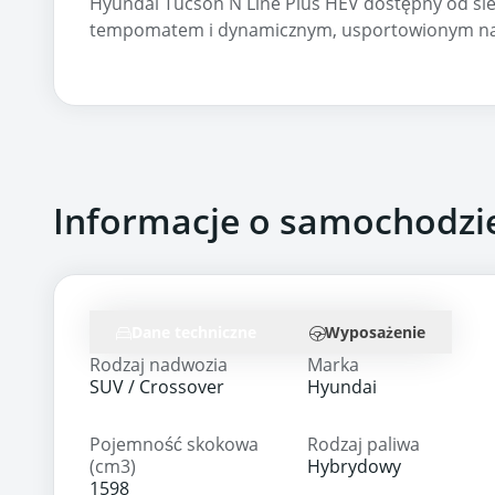
Hyundai Tucson N Line Plus HEV dostępny od si
tempomatem i dynamicznym, usportowionym n
Informacje o samochodzi
Dane techniczne
Wyposażenie
Rodzaj nadwozia
Marka
SUV / Crossover
Hyundai
Pojemność skokowa
Rodzaj paliwa
(cm3)
Hybrydowy
1598