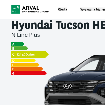
Oferta
Wyzwania bizne
Hyundai
Tucson H
N Line Plus
A
B
C
124 gCO₂/km
D
E
F
G