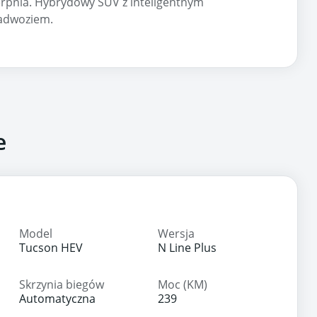
erpnia. Hybrydowy SUV z inteligentnym
adwoziem.
e
Model
Wersja
Tucson HEV
N Line Plus
Skrzynia biegów
Moc (KM)
Automatyczna
239