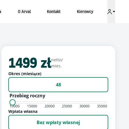
a
O Arval
Kontakt
Kierowcy
1499 zł
netto/
mies.
Okres (miesiące)
48
Przebieg roczny
10000
15000
20000
25000
30000
35000
Wpłata własna
Bez wpłaty własnej