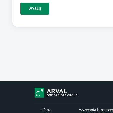
WYŚLIJ
Oferta
Wyzwania bizneso