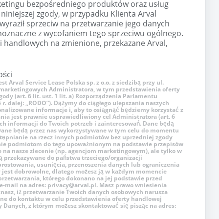
rketingu bezpośredniego produktów oraz usług
 niniejszej zgody, w przypadku Klienta Arval
j wyraził sprzeciw na przetwarzanie jego danych
noznaczne z wycofaniem tego sprzeciwu ogólnego.
i handlowych na zmienione, przekazane Arval,
ości
rval Service Lease Polska sp. z o.o. z siedzibą przy ul.
h marketingowych Administratora, w tym przedstawienia oferty
y (art. 6 lit. ust. 1 lit. a) Rozporządzenia Parlamentu
6 r. dalej: „RODO”). Dążymy do ciągłego ulepszania naszych
sonalizowane informacje i, aby to osiągnąć będziemy korzystać z
ia jest prawnie usprawiedliwiony cel Administratora (art. 6
nych informacji do Twoich potrzeb i zainteresowań. Dane będą
Dane będą przez nas wykorzystywane w tym celu do momentu
stępnianie na rzecz innych podmiotów bez uprzedniej zgody
anie podmiotom do tego upoważnionym na podstawie przepisów
na nasze zlecenie (np. agencjom marketingowym), ale tylko w
ędą przekazywane do państwa trzeciego/organizacji
ostowania, usunięcia, przenoszenia danych lub ograniczenia
dy jest dobrowolne, dlatego możesz ją w każdym momencie
przetwarzania, którego dokonano na jej podstawie przed
 e-mail na adres: privacy@arval.pl. Masz prawo wniesienia
nasz, iż przetwarzanie Twoich danych osobowych narusza
ne do kontaktu w celu przedstawienia oferty handlowej
y Danych, z którym możesz skontaktować się pisząc na adres: