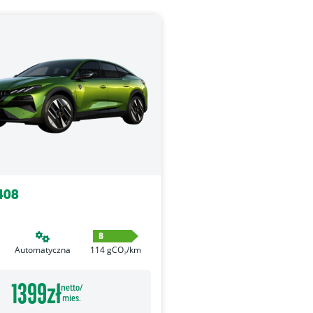
408
B
Automatyczna
114
gCO₂/km
1399
zł
netto/
mies.