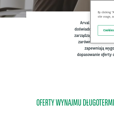
By clicking “
site usage, a
Arval to lider wyn
doświadczeniu - jako 
Cookies
zarządzając flotą pon
zarówno dla klientó
zapewniają wygod
dopasowanie oferty 
OFERTY WYNAJMU DŁUGOTERM