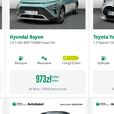
Hyundai Bayon
Toyota Ya
1.0 T-GDi 6MT 100KM Smart 5d
1.5 Hybrid 11
C
Benzyna
Manualna
124
gCO₂/km
Hybryda
973
zł
netto/
mies.
36
Mies.
10000
km/rocznie
4