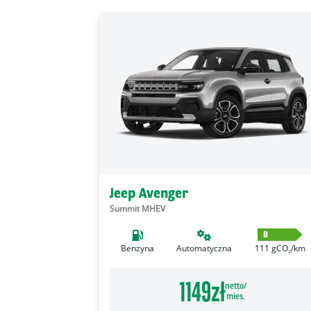
Jeep Avenger
Summit MHEV
B
Benzyna
Automatyczna
111
gCO₂/km
1149
zł
netto/
mies.