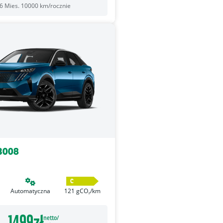
6
Mies.
10000
km/rocznie
3008
C
Automatyczna
121
gCO₂/km
1499
zł
netto/