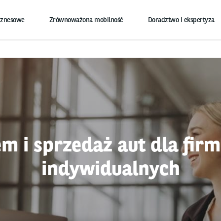
iznesowe
Zrównoważona mobilność
Doradztwo i ekspertyza
m i sprzedaż aut dla fir
indywidualnych