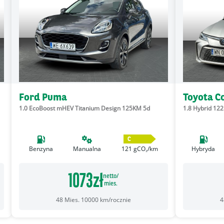
Ford Puma
Toyota C
1.0 EcoBoost mHEV Titanium Design 125KM 5d
1.8 Hybrid 12
C
Benzyna
Manualna
121
gCO₂/km
Hybryda
1073
zł
netto/
mies.
48
Mies.
10000
km/rocznie
4