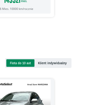
mies.
6
Mies.
10000
km/rocznie
Flota do 10 aut
Klient indywidualny