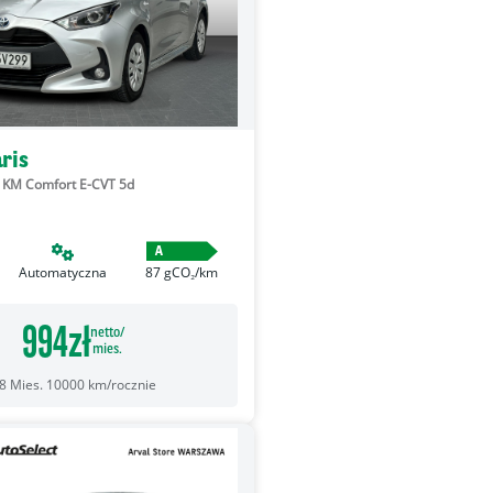
ris
6 KM Comfort E-CVT 5d
A
Automatyczna
87
gCO₂/km
994
zł
netto/
mies.
8
Mies.
10000
km/rocznie