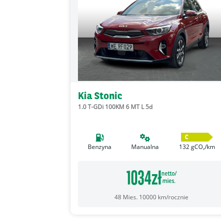
Kia Stonic
1.0 T-GDi 100KM 6 MT L 5d
C
Benzyna
Manualna
132
gCO₂/km
1034
zł
netto/
mies.
48
Mies.
10000
km/rocznie