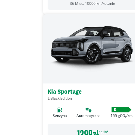
36
Mies.
10000
km/rocznie
Kia Sportage
L Black Edition
D
Benzyna
Automatyczna
155
gCO₂/km
1399
zł
netto/