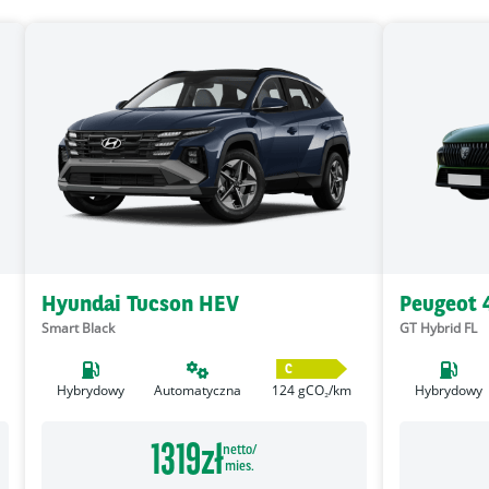
Hyundai Tucson HEV
Peugeot 
Smart Black
GT Hybrid FL
C
Hybrydowy
Automatyczna
124
gCO₂/km
Hybrydowy
1319
zł
netto/
mies.