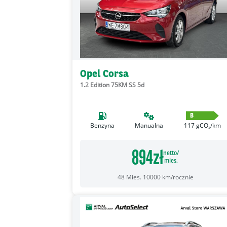
Opel Corsa
1.2 Edition 75KM SS 5d
B
Benzyna
Manualna
117
gCO₂/km
894
zł
netto/
mies.
48
Mies.
10000
km/rocznie