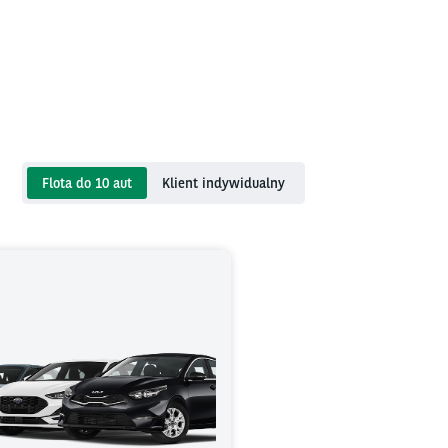
Flota do 10 aut
Klient indywidualny