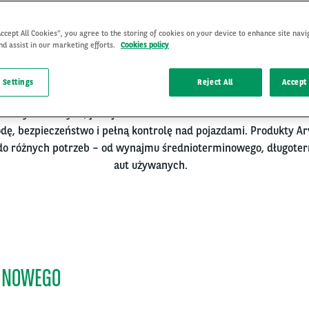
Accept All Cookies”, you agree to the storing of cookies on your device to enhance site navi
nd assist in our marketing efforts.
Cookies policy
ajmu i zarządzania flotą samochodową w Polsce. Siła firmy opier
spółka grupy BNP Paribas, Arval jest kluczowym graczem na are
 Settings
Reject All
Accept 
ad 1,7 miliona samochodów na całym świecie. Firma oferuje kom
w indywidualnych, jak i firm. Wieloletnie doświadczenie oraz no
ę, bezpieczeństwo i pełną kontrolę nad pojazdami. Produkty Ar
do różnych potrzeb – od wynajmu średnioterminowego, długote
aut używanych.
INOWEGO