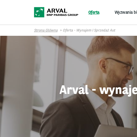
Przejdź do treści
Oferta
Wyzwania b
Strona Główna
Oferta - Wynajem I Sprzedaż Aut
Arval - wynaje