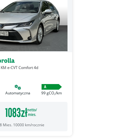
orolla
2 KM e-CVT Comfort 4d
A
Automatyczna
99
gCO₂/km
1083
zł
netto/
mies.
8
Mies.
10000
km/rocznie