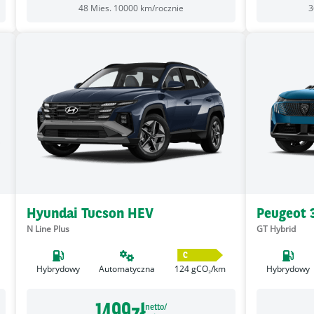
48
Mies.
10000
km/rocznie
3
Hyundai Tucson HEV
Peugeot 
N Line Plus
GT Hybrid
C
Hybrydowy
Automatyczna
124
gCO₂/km
Hybrydowy
1499
zł
netto/