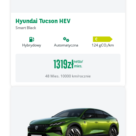
Hyundai Tucson HEV
Smart Black
C
Hybrydowy
Automatyczna
124
gCO₂/km
1319
zł
netto/
mies.
48
Mies.
10000
km/rocznie