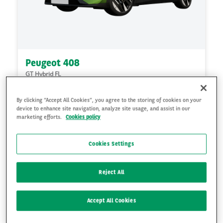
Peugeot 408
GT Hybrid FL
B
By clicking “Accept All Cookies”, you agree to the storing of cookies on your
Hybrydowy
Automatyczna
114
gCO₂/km
device to enhance site navigation, analyze site usage, and assist in our
marketing efforts.
Cookies policy
1399
zł
netto/
mies.
Cookies Settings
36
Mies.
10000
km/rocznie
Reject All
Accept All Cookies