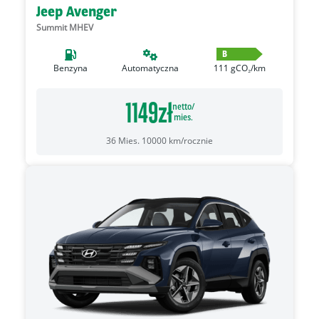
Jeep Avenger
Summit MHEV
B
Benzyna
Automatyczna
111
gCO₂/km
1149
zł
netto/
mies.
36
Mies.
10000
km/rocznie