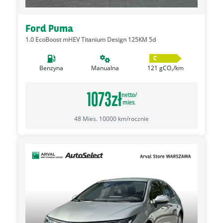
Ford Puma
1.0 EcoBoost mHEV Titanium Design 125KM 5d
C
Benzyna
Manualna
121
gCO₂/km
1073
zł
netto/
mies.
48
Mies.
10000
km/rocznie