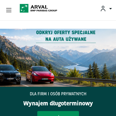
Oferta
no
Przejdź do treści
Wyzwania Biznesowe
Zrównoważona Mobilność
Doradztwo I Ekspertyza
O Arval
Kontakt
DLA FIRM I OSÓB PRYWATNYCH
Wynajem długoterminowy
Kierowcy