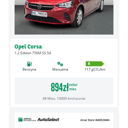
Opel Corsa
1.2 Edition 75KM SS 5d
B
Benzyna
Manualna
117
gCO₂/km
894
zł
netto/
mies.
48
Mies.
10000
km/rocznie