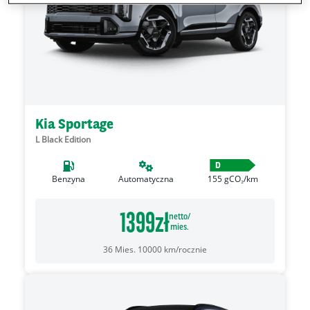
Kia Sportage
L Black Edition
D
Benzyna
Automatyczna
155
gCO₂/km
1399
zł
netto/
mies.
36
Mies.
10000
km/rocznie