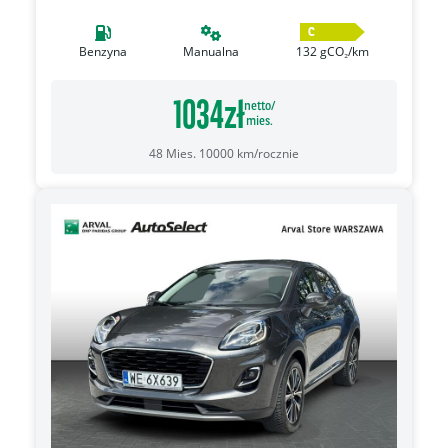
C
Benzyna
Manualna
132
gCO₂/km
1034
zł
netto/
mies.
48
Mies.
10000
km/rocznie