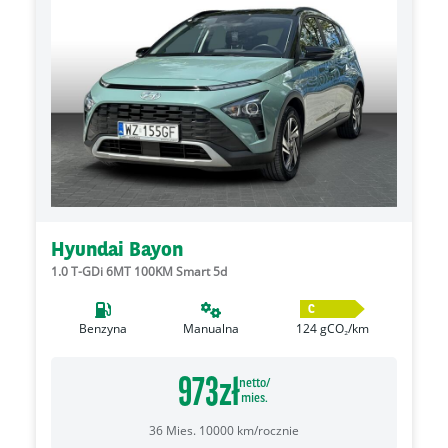
Hyundai Bayon
1.0 T-GDi 6MT 100KM Smart 5d
C
Benzyna
Manualna
124
gCO₂/km
973
zł
netto/
mies.
36
Mies.
10000
km/rocznie