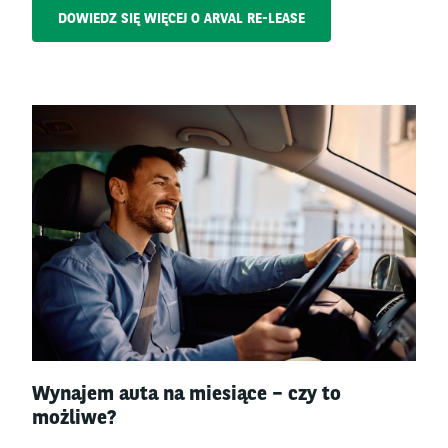
DOWIEDZ SIĘ WIĘCEJ O ARVAL RE-LEASE
Left
column
Right
Wynajem auta na miesiące – czy to
column
możliwe?