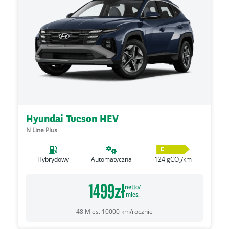
Hyundai Tucson HEV
N Line Plus
C
Hybrydowy
Automatyczna
124
gCO₂/km
1499
zł
netto/
mies.
48
Mies.
10000
km/rocznie