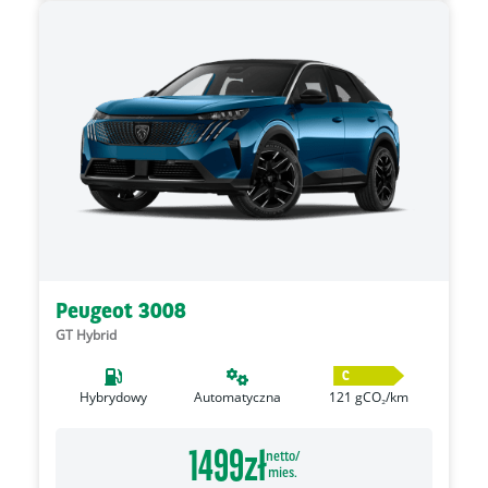
Peugeot 3008
GT Hybrid
C
Hybrydowy
Automatyczna
121
gCO₂/km
1499
zł
netto/
mies.