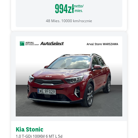
994
zł
netto/
mies.
48
Mies.
10000
km/rocznie
Kia Stonic
1.0 T-GDi 100KM 6 MT L 5d