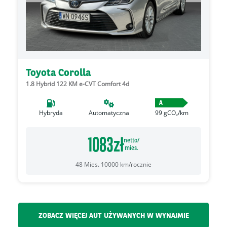
Toyota Corolla
1.8 Hybrid 122 KM e-CVT Comfort 4d
A
Hybryda
Automatyczna
99
gCO₂/km
1083
zł
netto/
mies.
48
Mies.
10000
km/rocznie
ZOBACZ WIĘCEJ AUT UŻYWANYCH W WYNAJMIE