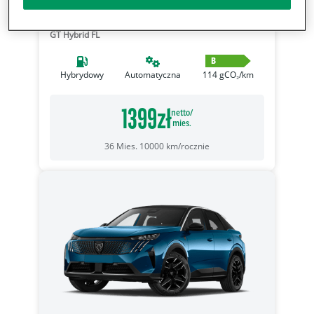
Peugeot 408
GT Hybrid FL
B
Hybrydowy
Automatyczna
114
gCO₂/km
1399
zł
netto/
mies.
36
Mies.
10000
km/rocznie