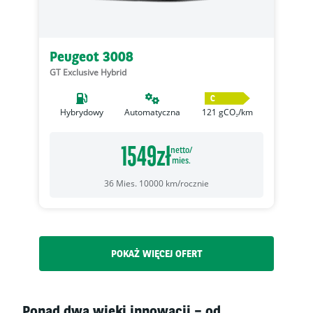
Peugeot 3008
GT Exclusive Hybrid
C
Hybrydowy
Automatyczna
121
gCO₂/km
1549
zł
netto/
mies.
36
Mies.
10000
km/rocznie
POKAŻ WIĘCEJ OFERT
Ponad dwa wieki innowacji – od