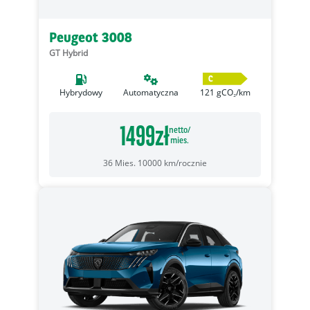
Peugeot 3008
GT Hybrid
C
Hybrydowy
Automatyczna
121
gCO₂/km
1499
zł
netto/
mies.
36
Mies.
10000
km/rocznie