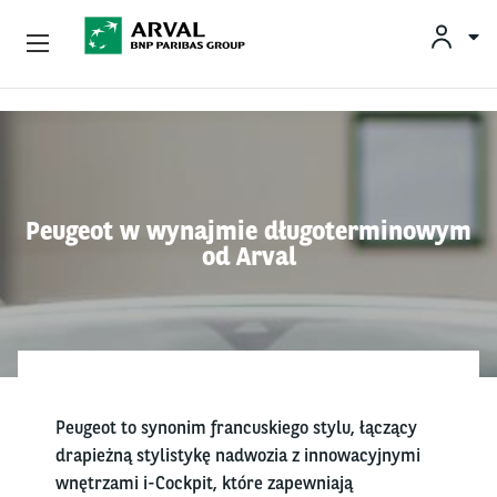
Oferta
Przejdź do treści
Wyzwania Biznesowe
Zrównoważona Mobilność
Peugeot w wynajmie długoterminowym
od Arval
Doradztwo I Ekspertyza
O Arval
Kontakt
Peugeot to synonim francuskiego stylu, łączący
Kierowcy
drapieżną stylistykę nadwozia z innowacyjnymi
wnętrzami i-Cockpit, które zapewniają