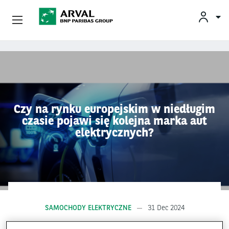
Oferta
Przejdź do treści
Wyzwania Biznesowe
Zrównoważona Mobilność
Czy na rynku europejskim w niedługim
czasie pojawi się kolejna marka aut
Doradztwo I Ekspertyza
elektrycznych?
O Arval
Kontakt
Kierowcy
SAMOCHODY ELEKTRYCZNE
31 Dec 2024