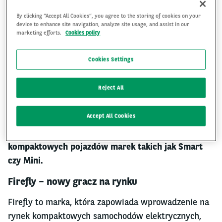
By clicking “Accept All Cookies”, you agree to the storing of cookies on your
device to enhance site navigation, analyze site usage, and assist in our
marketing efforts.
Cookies policy
W 2025 roku na rynku europejskim
prawdopodobnie pojawi się kolejna marka
Cookies Settings
samochodów elektrycznych, która ma zachęcić
fanów mniejszych aut do elektromobilności. Mowa
Reject All
tu o Firefly - trzeciej marce chińskiego giganta
motoryzacyjnego NIO. Firefly ma skupiać się na
Accept All Cookies
oferowaniu przystępnej cenowo elektromobilności,
tym samym stanie się konkurencją dla
kompaktowych pojazdów marek takich jak Smart
czy Mini.
Firefly – nowy gracz na rynku
Firefly to marka, która zapowiada wprowadzenie na
rynek kompaktowych samochodów elektrycznych,