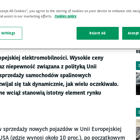
Accept All Cookies”, you agree to the storing of cookies on your device to enhance site navi
nd assist in our marketing efforts.
Cookies policy
CIEKAWOSTKI
20 Jan 2025
 Settings
Reject All
Accept 
R
opejskiej elektromobilności. Wysokie ceny
z niepewność związana z polityką Unii
u sprzedaży samochodów spalinowych
wijał się tak dynamicznie, jak wielu oczekiwało.
e wciąż stanowią istotny element rynku
 w sprzedaży nowych pojazdów w Unii Europejskiej
USA (gdzie wynosi około 10 proc.), po początkowym