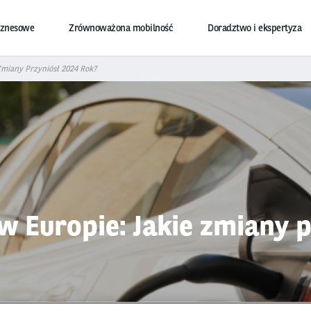
iznesowe
Zrównoważona mobilność
Doradztwo i ekspertyza
Zmiany Przyniósł 2024 Rok?
w Europie: Jakie zmiany p