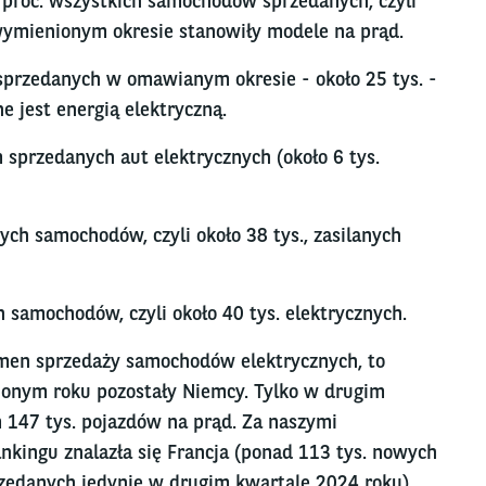
 proc. wszystkich samochodów sprzedanych, czyli
wymienionym okresie stanowiły modele na prąd.
 sprzedanych w omawianym okresie - około 25 tys. -
 jest energią elektryczną.
m sprzedanych aut elektrycznych (około 6 tys.
ych samochodów, czyli około 38 tys., zasilanych
h samochodów, czyli około 40 tys. elektrycznych.
umen sprzedaży samochodów elektrycznych, to
ionym roku pozostały Niemcy. Tylko w drugim
 147 tys. pojazdów na prąd. Za naszymi
kingu znalazła się Francja (ponad 113 tys. nowych
edanych jedynie w drugim kwartale 2024 roku).