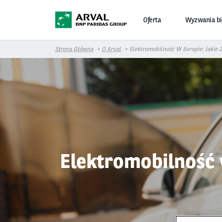
Przejdź do treści
Oferta
Wyzwania b
Strona Główna
O Arval
Elektromobilność W Europie: Jakie 
Elektromobilność 