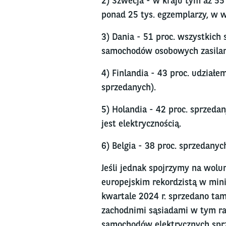
2) Szwecja - w kraju tym aż 55
ponad 25 tys. egzemplarzy, w 
3) Dania - 51 proc. wszystkich
samochodów osobowych zasilane
4) Finlandia - 43 proc. udziałe
sprzedanych).
5) Holandia - 42 proc. sprzedan
jest elektrycznością.
6) Belgia - 38 proc. sprzedanyc
Jeśli jednak spojrzymy na wol
europejskim rekordzistą w min
kwartale 2024 r. sprzedano tam
zachodnimi sąsiadami w tym ran
samochodów elektrycznych sprz