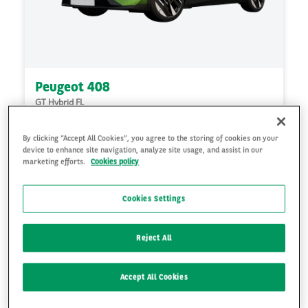
Peugeot 408
GT Hybrid FL
B
By clicking “Accept All Cookies”, you agree to the storing of cookies on your
Hybrydowy
Automatyczna
114
gCO₂/km
device to enhance site navigation, analyze site usage, and assist in our
marketing efforts.
Cookies policy
1399
zł
netto/
mies.
Cookies Settings
36
Mies.
10000
km/rocznie
Reject All
Accept All Cookies