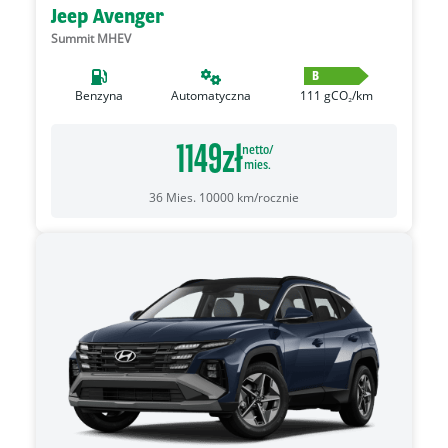
Jeep Avenger
Summit MHEV
B
Benzyna
Automatyczna
111
gCO₂/km
1149
zł
netto/
mies.
36
Mies.
10000
km/rocznie