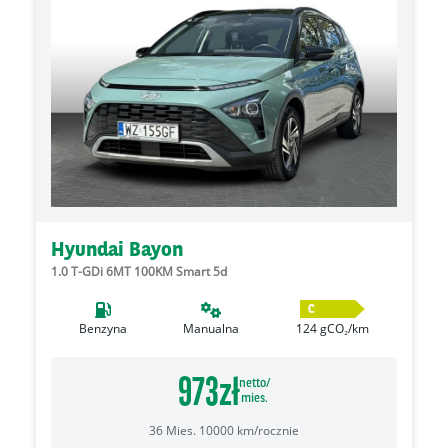
Hyundai Bayon
1.0 T-GDi 6MT 100KM Smart 5d
C
Benzyna
Manualna
124
gCO₂/km
973
zł
netto/
mies.
36
Mies.
10000
km/rocznie