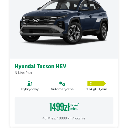
Hyundai Tucson HEV
N Line Plus
C
Hybrydowy
Automatyczna
124
gCO₂/km
1499
zł
netto/
mies.
48
Mies.
10000
km/rocznie