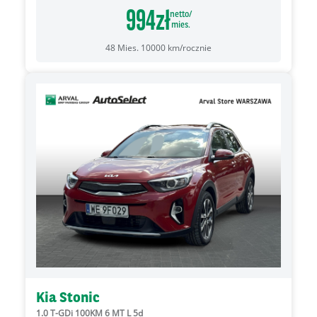
994
zł
netto/
mies.
48
Mies.
10000
km/rocznie
Kia Stonic
1.0 T-GDi 100KM 6 MT L 5d