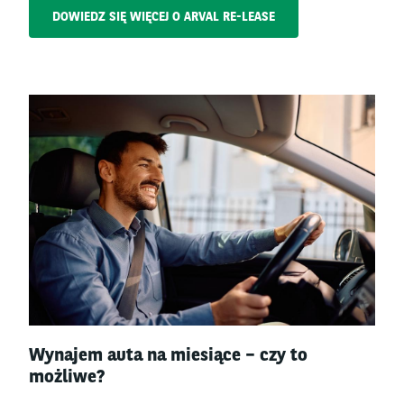
DOWIEDZ SIĘ WIĘCEJ O ARVAL RE-LEASE
Left
column
Right
Wynajem auta na miesiące – czy to
column
możliwe?