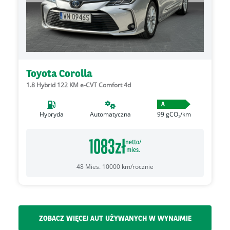
Toyota Corolla
1.8 Hybrid 122 KM e-CVT Comfort 4d
A
Hybryda
Automatyczna
99
gCO₂/km
1083
zł
netto/
mies.
48
Mies.
10000
km/rocznie
ZOBACZ WIĘCEJ AUT UŻYWANYCH W WYNAJMIE