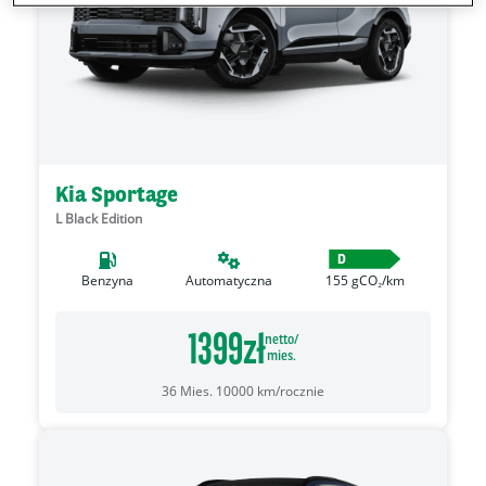
Kia Sportage
L Black Edition
D
Benzyna
Automatyczna
155
gCO₂/km
1399
zł
netto/
mies.
36
Mies.
10000
km/rocznie