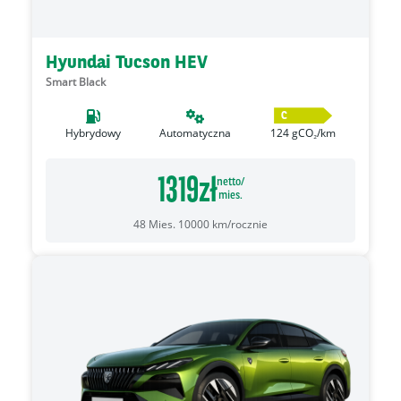
Hyundai Tucson HEV
Smart Black
C
Hybrydowy
Automatyczna
124
gCO₂/km
1319
zł
netto/
mies.
48
Mies.
10000
km/rocznie