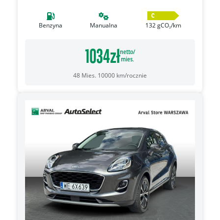
C
Benzyna
Manualna
132
gCO₂/km
1034
zł
netto/
mies.
48
Mies.
10000
km/rocznie