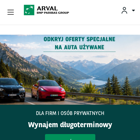
Oferta
no
Przejdź do treści
Wyzwania Biznesowe
Zrównoważona Mobilność
Doradztwo I Ekspertyza
O Arval
Kontakt
DLA FIRM I OSÓB PRYWATNYCH
Wynajem długoterminowy
Kierowcy