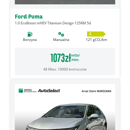
Ford Puma
1.0 EcoBoost mHEV Titanium Design 125KM 5d
C
Benzyna
Manualna
121
gCO₂/km
1073
zł
netto/
mies.
48
Mies.
10000
km/rocznie