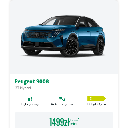
Peugeot 3008
GT Hybrid
C
Hybrydowy
Automatyczna
121
gCO₂/km
1499
zł
netto/
mies.