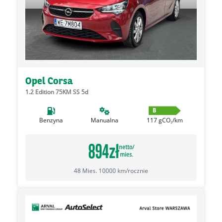
Opel Corsa
1.2 Edition 75KM SS 5d
B
Benzyna
Manualna
117
gCO₂/km
894
zł
netto/
mies.
48
Mies.
10000
km/rocznie